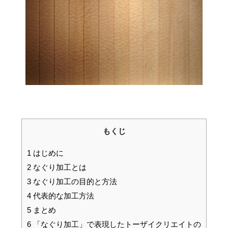
もくじ
1
はじめに
2
なぐり加工とは
3
なぐり加工の目的と方法
4
代表的な加工方法
5
まとめ
6
「なぐり加工」で表現したトーザイクリエイトの