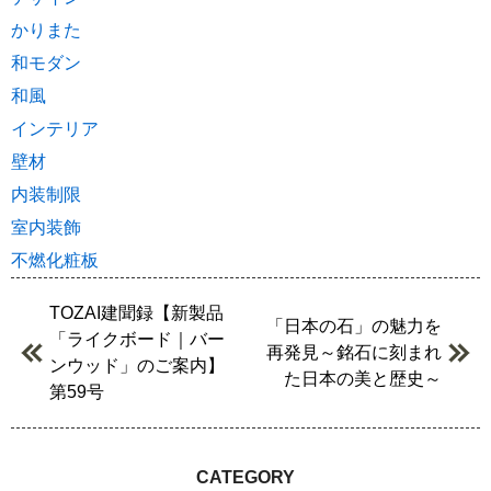
かりまた
和モダン
和風
インテリア
壁材
内装制限
室内装飾
不燃化粧板
TOZAI建聞録【新製品
「日本の石」の魅力を
「ライクボード｜バー
再発見～銘石に刻まれ
ンウッド」のご案内】
た日本の美と歴史～
第59号
CATEGORY