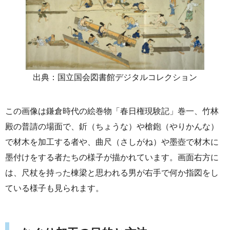
出典：国立国会図書館デジタルコレクション
この画像は鎌倉時代の絵巻物「春日権現験記」巻一、竹林
殿の普請の場面で、釿（ちょうな）や槍鉋（やりかんな）
で材木を加工する者や、曲尺（さしがね）や墨壺で材木に
墨付けをする者たちの様子が描かれています。画面右方に
は、尺杖を持った棟梁と思われる男が右手で何か指図をし
ている様子も見られます。